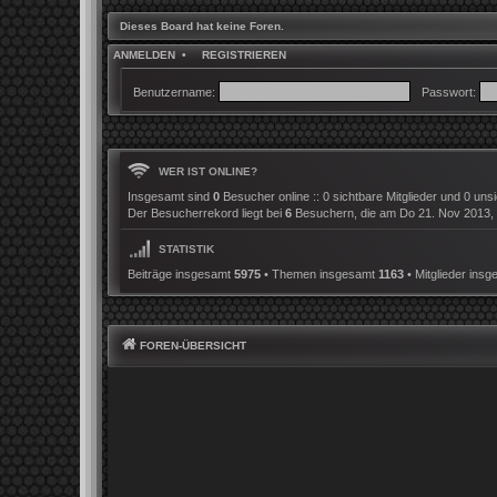
Dieses Board hat keine Foren.
ANMELDEN
•
REGISTRIEREN
Benutzername:
Passwort:
WER IST ONLINE?
Insgesamt sind
0
Besucher online :: 0 sichtbare Mitglieder und 0 uns
Der Besucherrekord liegt bei
6
Besuchern, die am Do 21. Nov 2013, 21
STATISTIK
Beiträge insgesamt
5975
• Themen insgesamt
1163
• Mitglieder ins
FOREN-ÜBERSICHT