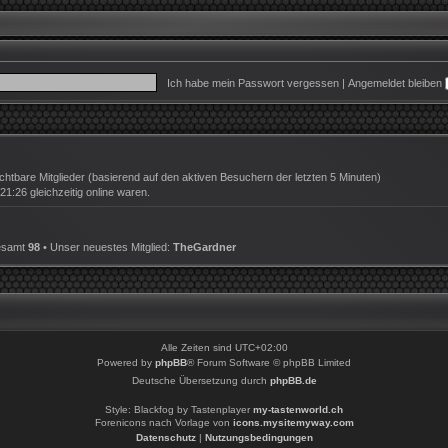
Ich habe mein Passwort vergessen
|
Angemeldet bleiben
ichtbare Mitglieder (basierend auf den aktiven Besuchern der letzten 5 Minuten)
:26 gleichzeitig online waren.
gesamt
98
• Unser neuestes Mitglied:
TheGardner
Alle Zeiten sind
UTC+02:00
Powered by
phpBB
® Forum Software © phpBB Limited
Deutsche Übersetzung durch
phpBB.de
Style: Blackfog by Tastenplayer
my-tastenworld.ch
Forenicons nach Vorlage von
icons.mysitemyway.com
Datenschutz
|
Nutzungsbedingungen