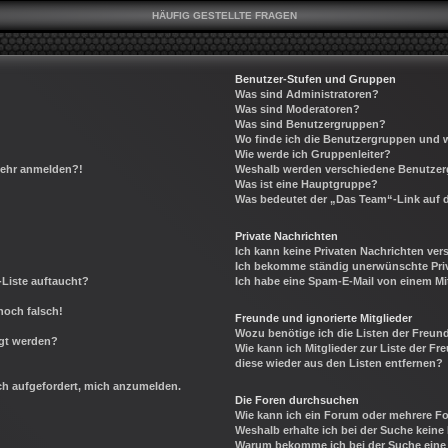
HÄUFIG GESTELLTE FRAGEN
Benutzer-Stufen und Gruppen
Was sind Administratoren?
Was sind Moderatoren?
Was sind Benutzergruppen?
Wo finde ich die Benutzergruppen und wi
Wie werde ich Gruppenleiter?
 mehr anmelden?!
Weshalb werden verschiedene Benutzerg
Was ist eine Hauptgruppe?
Was bedeutet der „Das Team“-Link auf d
Private Nachrichten
Ich kann keine Privaten Nachrichten ver
Ich bekomme ständig unerwünschte Priv
-Liste auftaucht?
Ich habe eine Spam-E-Mail von einem Mi
noch falsch!
Freunde und ignorierte Mitglieder
Wozu benötige ich die Listen der Freund
igt werden?
Wie kann ich Mitglieder zur Liste der Fr
diese wieder aus den Listen entfernen?
ich aufgefordert, mich anzumelden.
Die Foren durchsuchen
Wie kann ich ein Forum oder mehrere 
Weshalb erhalte ich bei der Suche keine
Warum bekomme ich bei der Suche eine 