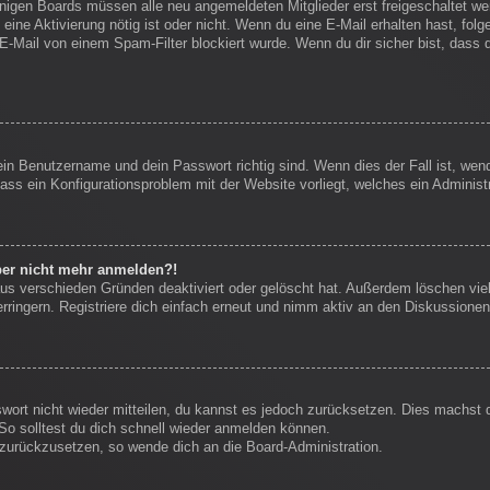
einigen Boards müssen alle neu angemeldeten Mitglieder erst freigeschaltet we
ob eine Aktivierung nötig ist oder nicht. Wenn du eine E-Mail erhalten hast, f
E-Mail von einem Spam-Filter blockiert wurde. Wenn du dir sicher bist, dass
ein Benutzername und dein Passwort richtig sind. Wenn dies der Fall ist, we
dass ein Konfigurationsproblem mit der Website vorliegt, welches ein Administ
aber nicht mehr anmelden?!
us verschieden Gründen deaktiviert oder gelöscht hat. Außerdem löschen viel
ingern. Registriere dich einfach erneut und nimm aktiv an den Diskussionen 
swort nicht wieder mitteilen, du kannst es jedoch zurücksetzen. Dies machst
So solltest du dich schnell wieder anmelden können.
t zurückzusetzen, so wende dich an die Board-Administration.