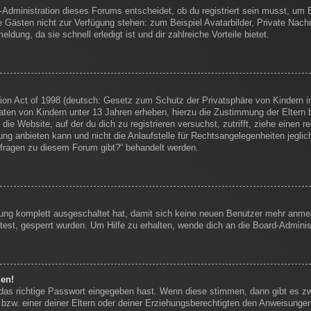
-Administration dieses Forums entscheidet, ob du registriert sein musst, um Be
die Gästen nicht zur Verfügung stehen: zum Beispiel Avatarbilder, Private Nachr
dung, da sie schnell erledigt ist und dir zahlreiche Vorteile bietet.
on Act of 1998 (deutsch: Gesetz zum Schutz der Privatsphäre von Kindern im
Daten von Kindern unter 13 Jahren erheben, hierzu die Zustimmung der Eltern
 die Website, auf der du dich zu registrieren versuchst, zutrifft, ziehe einen
g anbieten kann und nicht die Anlaufstelle für Rechtsangelegenheiten jegliche
nfragen zu diesem Forum gibt?“ behandelt werden.
erung komplett ausgeschaltet hat, damit sich keine neuen Benutzer mehr anm
est, gesperrt wurden. Um Hilfe zu erhalten, wende dich an die Board-Administ
den!
 das richtige Passwort eingegeben hast. Wenn diese stimmen, dann gibt es 
bzw. einer deiner Eltern oder deiner Erziehungsberechtigten den Anweisungen f