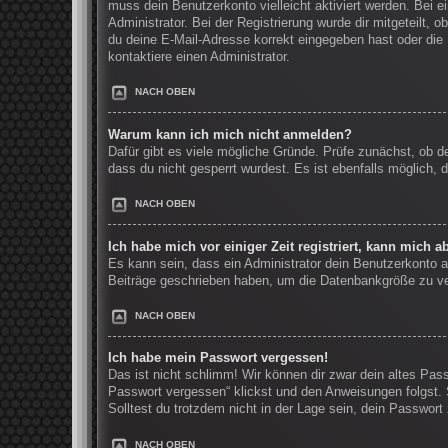
muss dein Benutzerkonto vielleicht aktiviert werden. Bei 
Administrator. Bei der Registrierung wurde dir mitgeteilt, 
du deine E-Mail-Adresse korrekt eingegeben hast oder die 
kontaktiere einen Administrator.
NACH OBEN
Warum kann ich mich nicht anmelden?
Dafür gibt es viele mögliche Gründe. Prüfe zunächst, ob d
dass du nicht gesperrt wurdest. Es ist ebenfalls möglich, 
NACH OBEN
Ich habe mich vor einiger Zeit registriert, kann mich 
Es kann sein, dass ein Administrator dein Benutzerkonto a
Beiträge geschrieben haben, um die Datenbankgröße zu verr
NACH OBEN
Ich habe mein Passwort vergessen!
Das ist nicht schlimm! Wir können dir zwar dein altes Pas
Passwort vergessen“ klickst und den Anweisungen folgst. 
Solltest du trotzdem nicht in der Lage sein, dein Passwor
NACH OBEN